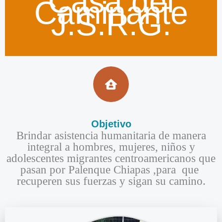
Casa del
Caminante
J.S.R.G.
Objetivo​
Brindar asistencia humanitaria de manera
integral a hombres, mujeres, niños y
adolescentes migrantes centroamericanos que
pasan por Palenque Chiapas ,para que
recuperen sus fuerzas y sigan su camino.