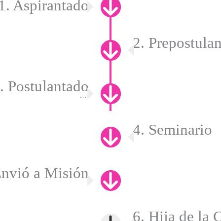
1. Aspirantado
2. Prepostula
. Postulantado
….
4. Seminario
Envió a Misión
.
6. Hija de la 