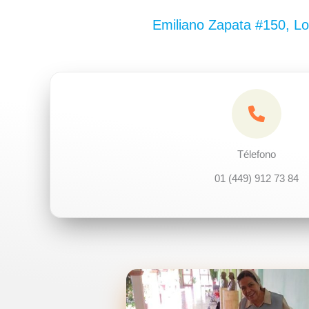
Emiliano Zapata #150, Loc
Télefono
01 (449) 912 73 84