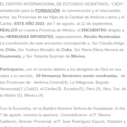
EL CENTRO INTERNACIONAL DE ESTUDIOS VICENTINOS, “
CIEVI”,
establecido para la
FORMACIÓN
, la comunicación y el intercambio,
entre las Provincias de las Hijas de la Caridad de América Latina y el
Caribe,
ESTE AÑO 2023
, del 7 de agosto, al 12 de septiembre,
REALIZÓ
en nuestra Provincia de México, el
ENCUENTRO
dirigido a
las
HERMANAS SIRVIENTES
, especialmente,
Recién Nombradas
.
La coordinación de este encuentro corresponde a: Sor Claudia Artiga
de
Chile,
Sor Yuelsys Morejón de
Cuba
, Sor María Elena Herrera de
Guatemala,
y Sor Yolanda Guzmán de
México
,
Participaron,
con el corazón abierto a los designios de Dios en sus
vidas y su servicio,
29 Hermanas Sirvientes recién nombradas
, de
las Provincias de: América Central(4), La Milagrosa: Bogotá-
Venezuela(2 ),Cali(2). el Caribe(3), Ecuador(5), Perú (3), Ntra. Sra. de
la Misión (5), México (4)
Con la Eucaristía, en la Basílica Nuestra Señora de Guadalupe, el día
7 de agosto, tuvimos la apertura. Concelebraron: el P. Silvano
Calderón, Director Provincial, el P. Juan Rodríguez Gaucin, Visitador y