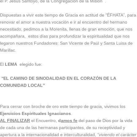
el P. Jesús Santoyo, de la Congregación de la Misión .
Dispuestas a vivir este tiempo de Gracia en actitud de “ÉFHATA”, para
renovar el amor a nuestra vocación e ir al encuentro del hermano
necesitado, pedimos a la Morenita, llenas de gran emoción, que nos
acompañara, estos días para profundizar la espiritualidad que nos
legaron nuestros Fundadores: San Vicente de Paúl y Santa Luisa de
Marillac.
El
LEMA
elegido fue:
“
EL CAMINO DE SINODALIDAD EN EL CORAZÓN DE LA
COMUNIDAD LOCAL”
Para cerrar con broche de oro este tiempo de gracia, vivimos los
Ejercicios Espirituales Ignacianos
.
AL FINALIZAR
el Encuentro,
d
amos fe
del paso de Dios por la vida
de cada una de las hermanas participantes, de su receptividad y
apertura a la internacionalidad e interculturalidad,
“viviendo el carácter