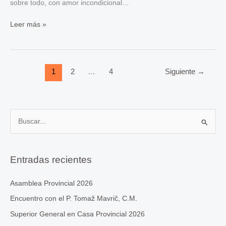
sobre todo, con amor incondicional…
Hermanas
Leer más »
Jubilares
agosto
2025
1
2
…
4
Siguiente
→
B
u
s
c
Entradas recientes
a
r
Asamblea Provincial 2026
p
Encuentro con el P. Tomaž Mavrič, C.M.
o
Superior General en Casa Provincial 2026
r